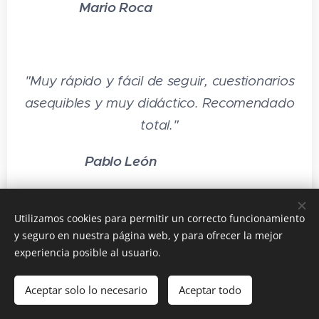
Mario Roca
⭐⭐⭐⭐⭐
"Muy rápido y fácil de seguir, cuestionarios
asequibles y muy didáctico. Recomendado
total."
Pablo León
⭐⭐⭐⭐⭐
Utilizamos cookies para permitir un correcto funcionamiento
y seguro en nuestra página web, y para ofrecer la mejor
experiencia posible al usuario.
Preguntas frecuentes
Añadir a la cesta
Aceptar solo lo necesario
Aceptar todo