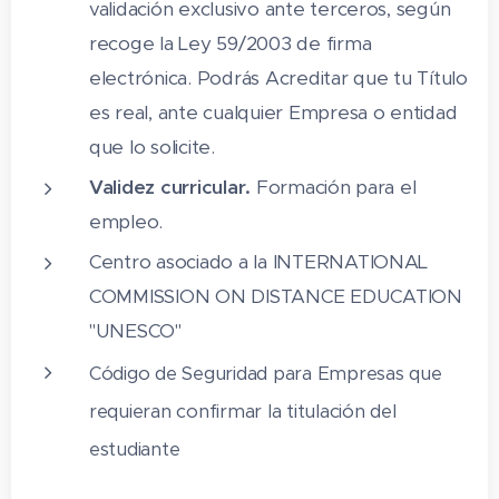
validación exclusivo ante terceros, según
3. Transiciones
recoge la Ley 59/2003 de firma
4. Transiciones II
electrónica. Podrás Acreditar que tu Título
es real, ante cualquier Empresa o entidad
5. Títulos
que lo solicite.
6. Pistas Video
Validez curricular.
Formación para el
7. Efectos de Video
empleo.
8. Storyboard
Centro asociado a la INTERNATIONAL
9. Audio
COMMISSION ON DISTANCE EDUCATION
"UNESCO"
10. Títulos. Transiciones
Código de Seguridad para Empresas que
11. Proyecto completo
requieran confirmar la titulación del
12. Motion
estudiante
13. Proyecto Premiere Pro