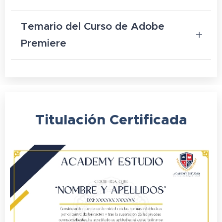
Temario del Curso de Adobe
Premiere
DURACIÓN DEL CURSO: 20 HORAS
1. Inicio
2. Entorno
Titulación
Certificada
3. Fotos
4. Audio
5. Video
6. Capturar
7. Elementos