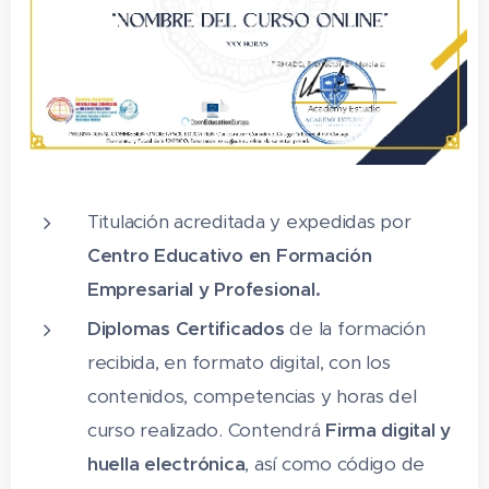
8. Efectos video
9. Transiciones video
10. Efectos transiciones audio
11. Mezclar audio
12. Edición video I
Titulación acreditada y expedidas por
13. Edición video II
Centro Educativo en Formación
14. Edición video III
Empresarial y Profesional.
Diplomas Certificados
de la formación
15.Export ar proyecto de video
recibida, en formato digital, con los
EJERCICIOS
contenidos, competencias y horas del
1. Elementos de Proyecto
curso realizado. Contendrá
Firma digital y
huella electrónica
, así como código de
2. Elementos de Proyecto II