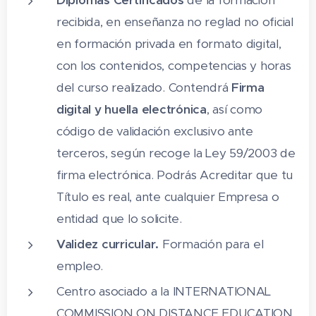
Diplomas Certificados
de la formación
recibida, en enseñanza no reglad no oficial
13. Parlanchin
en formación privada en formato digital,
14. Monumentos del mundo
con los contenidos, competencias y horas
15. Pong
del curso realizado. Contendrá
Firma
digital y huella electrónica
, así como
Ejercicios grupo 3: Funciones
código de validación exclusivo ante
16. Guía turística
terceros, según recoge la Ley 59/2003 de
17. Video
firma electrónica. Podrás Acreditar que tu
Título es real, ante cualquier Empresa o
18. Grabadora
entidad que lo solicite.
19. Cámara de fotos
Validez curricular.
Formación para el
20. Base de datos
empleo.
Ejercicios grupo 4: Medios y bases de
Centro asociado a la INTERNATIONAL
datos
COMMISSION ON DISTANCE EDUCATION