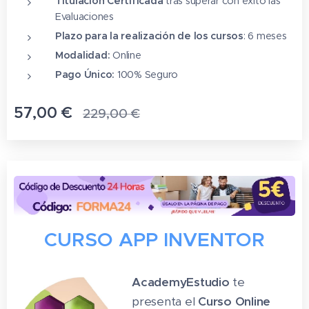
Titulación Certificada
tras superar con éxito las
Evaluaciones
Plazo para la realización de los cursos
: 6 meses
Modalidad:
Online
Pago Único:
100% Seguro
57,00
€
229,00
€
CURSO APP INVENTOR
AcademyEstudio
te
presenta el
Curso Online