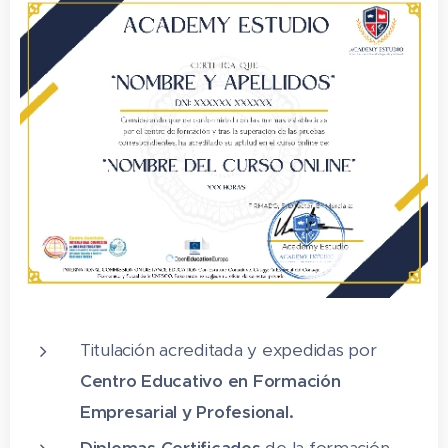
4. Calculadora
5. Paint
Ejercicios grupo 1: Primeros pasos
6. Definir variables
7. Zoológico
8. Botones cambiantes
9. Qué número está pensando
10. Cronómetro
Titulación acreditada y expedidas por
Ejercicios grupo 2: Paleta componentes
Centro Educativo en Formación
11. Traductor
Empresarial y Profesional.
12. Multiventana