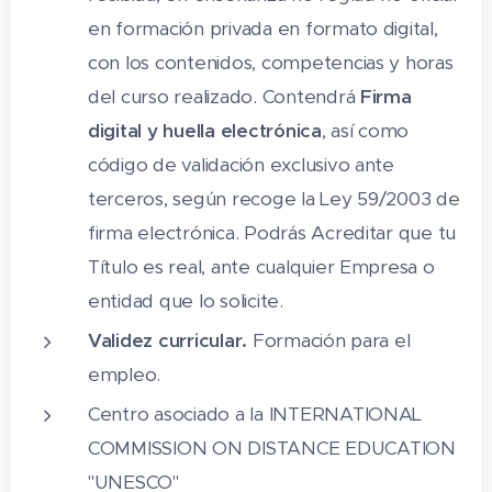
14. Efecto de silueta
en formación privada en formato digital,
15. Efecto de mezcla I
con los contenidos, competencias y horas
del curso realizado. Contendrá
Firma
16. Efecto de mezcla II
digital y huella electrónica
, así como
17. Efecto de distorsión
código de validación exclusivo ante
18. Efecto de envoltura
terceros, según recoge la Ley 59/2003 de
firma electrónica. Podrás Acreditar que tu
19. Efectos de extrusión
Título es real, ante cualquier Empresa o
20. Efecto de transparencias
entidad que lo solicite.
21. Rellenos interactivos
Validez curricular.
Formación para el
empleo.
22. Herramienta de acotación
Centro asociado a la INTERNATIONAL
23. Herramientas de recorte
COMMISSION ON DISTANCE EDUCATION
24. Herramientas convertir a curvas
"UNESCO"