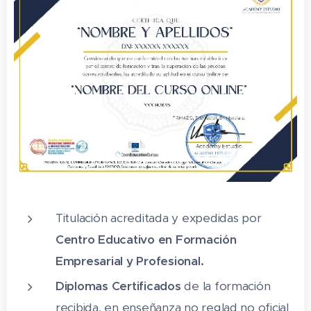
4. Herramientas de dibujo II – Tamaño
5. Herramientas de dibujo III – Color
6. Herramientas de dibujo IV – Polígonos
7. Herramientas de di bujo V – Líneas
8. Herramientas de dibujo VI – Medios
artísticos
9. Herramientas de dibujo VII – Edición
de texto
10. Herramientas de relleno.
Titulación acreditada y expedidas por
11. Edición de nodos I
Centro Educativo en Formación
Empresarial y Profesional.
12. Edición de nodos II
Diplomas Certificados
de la formación
13. Efectos de sombra
recibida, en enseñanza no reglad no oficial