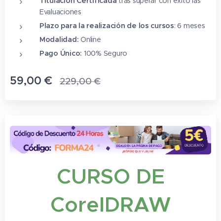
Titulación Certificada
tras superar con éxito las
Evaluaciones
Plazo para la realización de los cursos
: 6 meses
Modalidad:
Online
Pago Único:
100% Seguro
59,00
€
229,00
€
CURSO DE
CorelDRAW