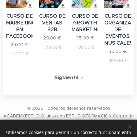
CURSO DE
CURSO DE
CURSO DE
CURSO DE
MARKETING
VENTAS
GROWTH
ORGANIZAC
EN
B2B
MARKETING
DE
FACEBOOK
EVENTOS
29,00
€
35,00
€
MUSICALES
25,00
€
173,00
€
189,00
€
35,00
€
110,00
€
120,00
€
Siguiente
© 2026 Todos los derechos reservados
ACADEMYESTUDIO junto con ESTUDIOFORMACIÓN Centro de
Formación Online en Enseñanza privada no reglada sin carácter
oficial con reconocimiento Cum Laude por Emagister
Utilizamos cookies para permitir un correcto funcionamiento