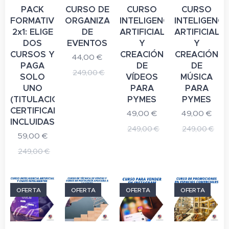
PACK
CURSO DE
CURSO
CURSO
FORMATIVO
ORGANIZADOR
INTELIGENCIA
INTELIGENCI
2x1: ELIGE
DE
ARTIFICIAL
ARTIFICIAL
DOS
EVENTOS
Y
Y
CURSOS Y
CREACIÓN
CREACIÓN
44,00
€
PAGA
DE
DE
249,00
€
SOLO
VÍDEOS
MÚSICA
UNO
PARA
PARA
(TITULACIONES
PYMES
PYMES
CERTIFICADAS
49,00
€
49,00
€
INCLUIDAS)
249,00
€
249,00
€
59,00
€
249,00
€
OFERTA
OFERTA
OFERTA
OFERTA