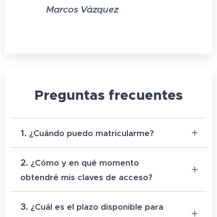
Marcos Vázquez
⭐⭐⭐⭐⭐
Preguntas frecuentes
1.
¿Cuándo puedo matricularme?
Para matricularte debes seleccionar el botón
2.
¿Cómo y en qué momento
que indica
"añadir a la cesta"
y completar
obtendré mis claves de acceso?
el
proceso de pago.
Una vez realizado
te
enviaremos por email las claves de acceso al
Una vez que hayas adquirido tus cursos, te
3.
Aula Virtual, permitiéndote así empezar con
¿Cuál es el plazo disponible para
enviaremos tus claves de acceso y el enlace