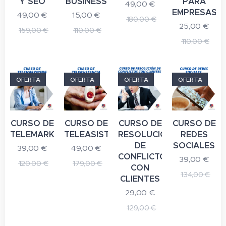
Y SEO
BUSINESS
PARA
49,00
€
EMPRESAS
49,00
€
15,00
€
180,00
€
25,00
€
159,00
€
110,00
€
110,00
€
OFERTA
OFERTA
OFERTA
OFERTA
CURSO DE
CURSO DE
CURSO DE
CURSO DE
TELEMARKETING
TELEASISTENCIA
RESOLUCIÓN
REDES
DE
SOCIALES
39,00
€
49,00
€
CONFLICTOS
39,00
€
120,00
€
179,00
€
CON
134,00
€
CLIENTES
29,00
€
129,00
€