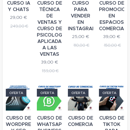
CURSO IA
CURSO DE
CURSO
CURSO DE
Y CHATS
TÉCNICA
PARA
PROMOCION
DE
VENDER
EN
29,00
€
VENTAS Y
EN
ESPACIOS
249,00
€
CURSO DE
INSTAGRAM
COMERCIALE
PSICOLOGÍA
25,00
€
39,00
€
APLICADA
110,00
€
150,00
€
A LAS
VENTAS
39,00
€
159,00
€
OFERTA
OFERTA
OFERTA
OFERTA
CURSO DE
CURSO DE
CURSO DE
CURSO DE
WORDPRESS
WHATSAPP
COMERCIAL
TIKTOK