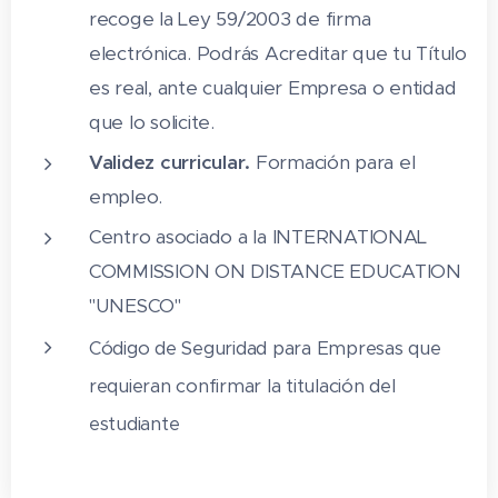
cliente
recoge la Ley 59/2003 de firma
electrónica. Podrás Acreditar que tu Título
3.4 El servicio al cliente y la calidad
es real, ante cualquier Empresa o entidad
3.5 El cliente y el consumidor
que lo solicite.
3.6 Empresas que dan servicio al
Validez curricular.
Formación para el
cliente
empleo.
3.7 Ideas para reflexionar - Servicio al
Centro asociado a la INTERNATIONAL
Cliente
COMMISSION ON DISTANCE EDUCATION
3.8 Cuestionario: Tipos de servicios
"UNESCO"
4 Fases del servicio al cliente
Código de Seguridad para Empresas que
requieran confirmar la titulación del
4.1 Fases
estudiante
4.2 Investigación de mercado
4.3 La situación de pre-pedido