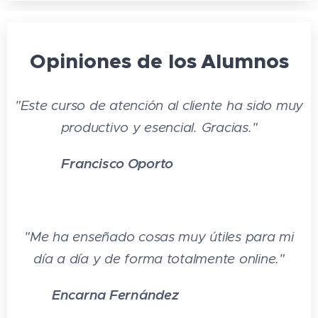
4.4 La compra y el pedido
4.5 El periodo de tiempo entre el
Opiniones de los
Alumnos
pedido y la entrega
4.6 Embalaje y presentación
"Este curso de atención al cliente ha sido muy
productivo y esencial. Gracias."
4.7 Exactitud, compleción y
adecuación de las entregas
Francisco Oporto
⭐⭐⭐
⭐
⭐
4.8 Realización de cobros
4.9 Servicio o apoyo posventa
4.10 Tratamiento de las
"Me ha enseñado cosas muy útiles para mi
reclamaciones
día a día y de forma totalmente online."
4.11 Ideas para reflexionar - Fases del
Encarna Fernández
⭐⭐⭐⭐⭐
servicio al cliente