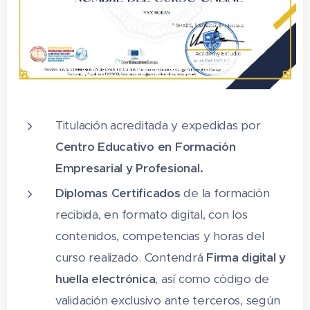
1.5 Cuestionario: Qué se entiende por
servicio al cliente
2 Tipos de clientes
2.1 El cliente en la cadena de
abastecimiento
Titulación acreditada y expedidas por
2.2 El cliente interno
Centro Educativo en Formación
2.3 Organizaciones sin clientes
Empresarial y Profesional.
2.4 Cuestionario: Tipos de clientes
Diplomas Certificados
de la formación
recibida, en formato digital, con los
3 Tipos de servicios
contenidos, competencias y horas del
3.1 Definición de servicio
curso realizado. Contendrá
Firma digital y
3.2 El servicio al cliente
huella electrónica
, así como código de
validación exclusivo ante terceros, según
3.3 Las actividades del servicio al