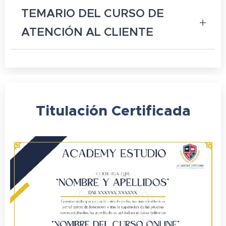
TEMARIO DEL CURSO DE
ATENCIÓN AL CLIENTE
DURACIÓN DEL CURSO: 60 HORAS
Atención al cliente
Titulación
Certificada
1 Qué significa Servicio al Cliente
1.1 Las motivaciones empresariales
1.2 La empresa orientada hacia el
cliente
1.3 Coste de un mal servicio al cliente
1.4 Significados de Servicio al Cliente