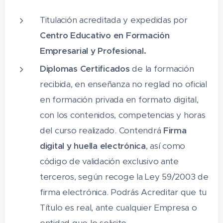
1.8 Estructuración y aplicación de los
Titulación acreditada y expedidas por
manuales de procedimiento e imagen
Centro Educativo en Formación
corporativa
Empresarial y Profesional.
1.9 Normativa vigente en materia de
Diplomas Certificados
de la formación
2 Comunicación interpersonal en
recibida, en enseñanza no reglad no oficial
organizaciones y administraciones
en formación privada en formato digital,
públicas
con los contenidos, competencias y horas
2.1 La comunicación oral - normas de
del curso realizado. Contendrá
Firma
información y atención, internas y
digital y huella electrónica
, así como
externas
código de validación exclusivo ante
2.2 Técnicas de comunicación oral
terceros, según recoge la Ley 59/2003 de
firma electrónica. Podrás Acreditar que tu
2.3 La comunicación no verbal
Título es real, ante cualquier Empresa o
2.4 La imagen personal en los procesos