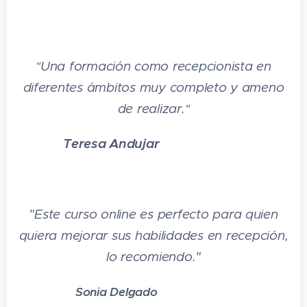
4.3 La comunicación en las redes -
intranet e internet
4.4 Modelos de comunicación telefónica
- barreras y dificultades
Una formación como recepcionista en
"
diferentes ámbitos muy completo y ameno
4.5 La comunicación comercial básica en
de realizar.
"
la comunicación telefónica
4.6 La expresión verbal y no verbal en la
Teresa Andujar
⭐⭐⭐⭐⭐
comunicación telefónica
4.7 Destrezas en la recepción y
realización de llamadas
"
Este curso online es perfecto para quien
4.8 Normativa vigente en materia de
quiera mejorar sus habilidades en recepción,
seguridad, registro y confidencialidad de
lo recomiendo
."
llamadas telefónicas
Sonia Delgado
⭐⭐⭐⭐⭐
4.9 Cuestionario: cuestionario