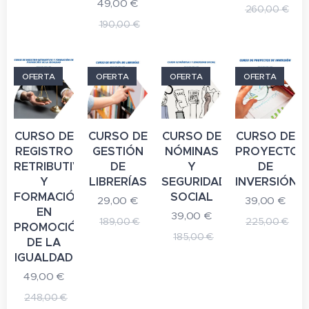
49,00
€
260,00
€
190,00
€
OFERTA
OFERTA
OFERTA
OFERTA
CURSO DE
CURSO DE
CURSO DE
CURSO DE
REGISTRO
GESTIÓN
NÓMINAS
PROYECTOS
RETRIBUTIVO
DE
Y
DE
Y
LIBRERÍAS
SEGURIDAD
INVERSIÓN
FORMACIÓN
SOCIAL
29,00
€
39,00
€
EN
39,00
€
189,00
€
225,00
€
PROMOCIÓN
185,00
€
DE LA
IGUALDAD
49,00
€
248,00
€