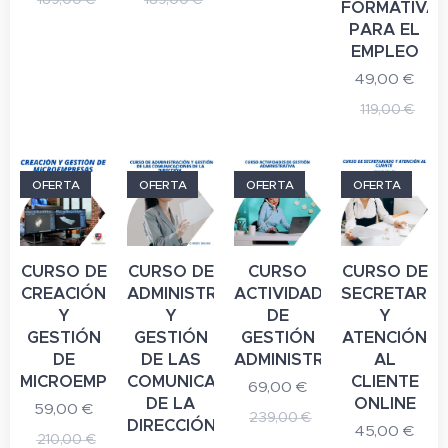
FORMATIVA
PARA EL
EMPLEO
49,00
€
119,00
€
OFERTA
OFERTA
OFERTA
OFERTA
CURSO DE
CURSO DE
CURSO
CURSO DE
CREACIÓN
ADMINISTRACIÓN
ACTIVIDADES
SECRETARIA
Y
Y
DE
Y
GESTIÓN
GESTIÓN
GESTIÓN
ATENCIÓN
DE
DE LAS
ADMINISTRATIVA
AL
MICROEMPRESAS
COMUNICACIONES
CLIENTE
69,00
€
DE LA
ONLINE
59,00
€
239,00
€
DIRECCIÓN
45,00
€
210,00
€