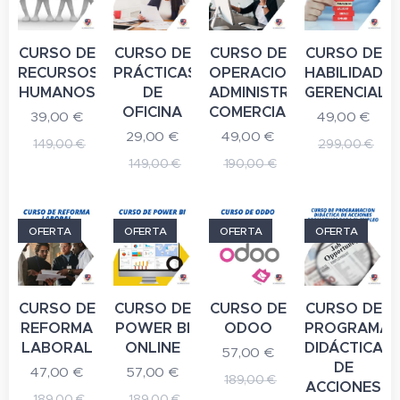
CURSO DE
CURSO DE
CURSO DE
CURSO DE
RECURSOS
PRÁCTICAS
OPERACIONES
HABILIDADE
HUMANOS
DE
ADMINISTRATIVAS
GERENCIALE
OFICINA
COMERCIALES
39,00
€
49,00
€
29,00
€
49,00
€
149,00
€
299,00
€
149,00
€
190,00
€
OFERTA
OFERTA
OFERTA
OFERTA
CURSO DE
CURSO DE
CURSO DE
CURSO DE
REFORMA
POWER BI
ODOO
PROGRAMAC
LABORAL
ONLINE
DIDÁCTICA
57,00
€
DE
47,00
€
57,00
€
189,00
€
ACCIONES
189,00
€
189,00
€