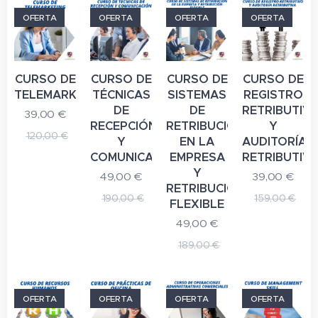
2.8 Cuestionario: cuestionario final
OFERTA
OFERTA
OFERTA
OFERTA
2.9 Cuestionario: cuestionario final
CURSO DE
CURSO DE
CURSO DE
CURSO DE
TELEMARKETING
TÉCNICAS
SISTEMAS
REGISTRO
DE
DE
RETRIBUTIV
39,00
€
RECEPCIÓN
RETRIBUCIÓN
Y
120,00
€
Y
EN LA
AUDITORÍA
COMUNICACIÓN
EMPRESA
RETRIBUTIV
Y
49,00
€
39,00
€
RETRIBUCIÓN
190,00
€
159,00
€
FLEXIBLE
49,00
€
189,00
€
OFERTA
OFERTA
OFERTA
OFERTA