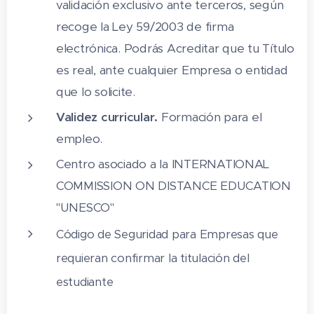
3.3 Identificación de parámetros para
validación exclusivo ante terceros, según
una actuación profesional integrada
recoge la Ley 59/2003 de firma
2.3 Actividades: clasificación,
configuración de las empresas
electrónica. Podrás Acreditar que tu Título
3.4 Seguridad y cooperación en la
utilización de medios y realización de
es real, ante cualquier Empresa o entidad
3 Organización de la empresa
actividades
que lo solicite.
3.1 Conceptos de organización de la
3.5 Cuestionario: cuestionario
Validez curricular.
Formación para el
empresa
empleo.
4 Documentación básica del almacén
3.2 Actividades: organización de la
Centro asociado a la INTERNATIONAL
empresa
4.1 La orden de trabajo
COMMISSION ON DISTANCE EDUCATION
4 Actividad y acceso al mercado de
4.2 Notas de entrega
"UNESCO"
transporte
4.3 El albarán
Código de Seguridad para Empresas que
4.1 Marco legislativo del transporte por
requieran confirmar la titulación del
4.4 Hoja de pedido
carretera
estudiante
4.5 Packing-list
4.2 Acceso a la profesión para
actividades