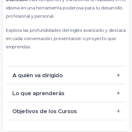
idioma en una herramienta poderosa para tu desarrollo
profesional y personal. ´
Explora las profundidades del inglés avanzado y destaca
en cada conversación, presentación o proyecto que
emprendas.
A quién va dirigido
E
l Curso de Inglés Avanzado está dirigido
Lo que aprenderás
a individuos que ya poseen un
conocimiento sólido del idioma inglés y
En el curso de Inglés Avanzado,
Objetivos de los Cursos
buscan perfeccionar sus habilidades
aprenderás lo siguiente:
lingüísticas a un nivel superior. Es ideal
Los objetivos del curso de Inglés
Repaso de Gramática de Nivel 3
:
para
:
Avanzado son: