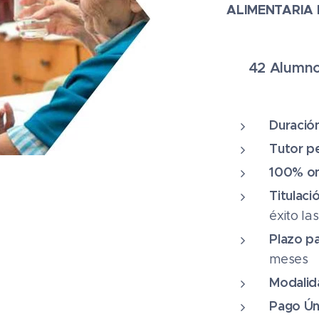
ALIMENTARIA 
✔ 42 Alumno
⭐⭐⭐⭐⭐
Duració
Tutor p
100% on
Titulaci
éxito la
Plazo pa
meses
Modalid
Pago Ún