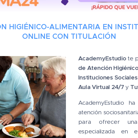
N HIGIÉNICO-ALIMENTARIA EN INSTI
ONLINE CON TITULACIÓN
AcademyEstudio
te 
de
Atención Higiénic
Instituciones Sociales
Aula Virtual 24/7
Tut
y
AcademyEstudio ha
atención sociosanita
para ofrecer una
especializada en 