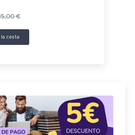
35,00
€
 la cesta