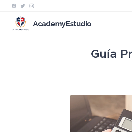
AcademyEstudio
Guía P