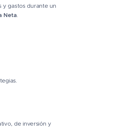
s y gastos durante un
da Neta
.
tegias.
🔄
tivo, de inversión y