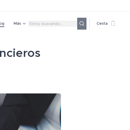
og
Más
Cesta
ncieros