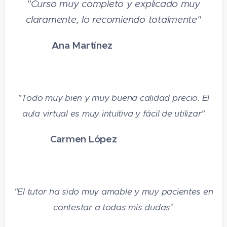
"Curso muy completo y explicado muy
Dieta en Pacientes con
6.6 Anexo 3
Enfermedad Celíaca
: Se incluyen
claramente, lo recomiendo totalmente"
6.7 Anexo 4
indicaciones para el sanitario,
6.8 Anexo 5
Ana Martínez
⭐⭐⭐⭐⭐
recomendaciones para celíacos y
6.9 Anexo 6
6.10 Anexo 7
ejemplos de dietas.
Glosario
: Se proporciona un glosario
MÓDULO
7 Alimentación en la edad
de términos relacionados con la
preescolar y escolar
"Todo muy bien y muy buena calidad precio. El
nutrición y la dietética.
7.1 Indicaciones para el sanitario
aula virtual es muy intuitiva y fácil de utilizar
"
7.2 Recomendaciones para los usuarios
(padres, abuelos y tutores)
Carmen López
⭐⭐⭐⭐⭐
7.3 Recomendaciones dietéticas para
niños de 4-12 años
7.4 Recomendaciones complementarias
"El tutor ha sido muy amable y muy pacientes en
para los padres
7.5 Recomendaciones para cocinar
"
contestar a todas mis dudas
7.6 Ejemplo de menú