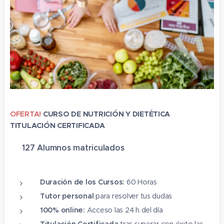
OFERTA!
CURSO DE NUTRICIÓN Y DIETÉTICA
TITULACIÓN CERTIFICADA
✔ 127 Alumnos matriculado
s
⭐⭐⭐⭐⭐
Duración de los Cursos:
60 Horas
Tutor personal
para resolver tus dudas
100% online:
Acceso las 24 h del día
Titulación Certificada
tras superar con éxito las