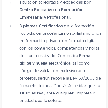
educación nutricional para ancianos.
3.3 Las proteínas
Titulación acreditada y expedidas por
3.4 Las vitaminas
Dieta en el Síndrome Diarreico y
Centro Educativo en Formación
3.5 Las sales minerales y oligoelementos
Estreñimiento
: Se proporcionan
Empresarial y Profesional.
3.6 El agua
indicaciones para el sanitario y
Diplomas Certificados
de la formación
ejemplos de dietas astringentes y
MÓDULO
4 Los grupos de alimentos
recibida, en enseñanza no reglada no oficial
para el estreñimiento.
4.1 Grupo de los lácteos y derivados
en formación privada en formato digital,
4.2 Grupo de la carne, el pescado, el
Dieta en la Intolerancia a la
con los contenidos, competencias y horas
marisco y los huevos
Lactosa, Hiperuricemia y Gota
: Se
del curso realizado. Contendrá
Firma
4.3 Grupo de los cereales y las
ofrecen indicaciones para el sanitario
legumbres
digital y huella electrónica
, así como
y el usuario, junto con ejemplos de
4.4 Los grupos de las frutas, las verduras
dietas.
código de validación exclusivo ante
y las hortalizas
terceros, según recoge la Ley 59/2003 de
Dieta en las Ostomías
: Se examinan
4.5 Grupo de los alimentos grasos
las dietas para colostomías,
firma electrónica. Podrás Acreditar que tu
4.6 Grupo miscelánea
ileostomías y urostomías.
Título es real, ante cualquier Empresa o
4.7 Grupo de bebidas estimulantes y
Dieta en la Obesidad y Diabetes
entidad que lo solicite.
alcohólicas
Mellitus
: Se incluyen indicaciones