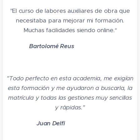
5.3 Procedimientos de actuación
"El curso de labores auxiliares de obra que
5.4 Equipos de protección individual y
necesitaba para mejorar mi formación.
colectiva
Muchas facilidades siendo online.
"
5.5 Medidas de seguridad y prevención
Bartolomé Reus
⭐⭐⭐
⭐
⭐
5.6 Actividades: seguridad básica en
obras de construcción
5.7 Cuestionario: cuestionario módulo 1
"
Todo perfecto en esta academia, me exigían
esta formación y me ayudaron a buscarla, la
matrícula y todas las gestiones muy sencillas
y rápidas."
Juan Delfi
⭐⭐⭐⭐⭐