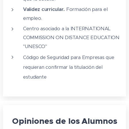
de excavaciones
Validez curricular.
Formación para el
4.2 Puesta en obra de capas de
empleo.
hormigón
Centro asociado a la INTERNATIONAL
4.3 Equipos
COMMISSION ON DISTANCE EDUCATION
"UNESCO"
4.4 Riesgos laborales y ambientales
Código de Seguridad para Empresas que
4.5 Actividades: operaciones de
excavación
requieran confirmar la titulación del
estudiante
5 Seguridad básica en obras de
construcción
5.1 Legislación relativa a prevención y a
seguridad
5.2 Accidentes laborales
Opiniones de los
Alumnos