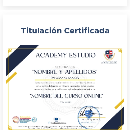
1 Acondicionamiento de tajos
1.1 Limpieza, mantenimiento de tajos
Titulación
Certificada
1.2 Instalación y retirada de medios
auxiliares
1.3 Transporte de cargas en obras
1.4 Elevación de cargas en obras
1.5 Medios auxiliares provisionales
1.6 Instalaciones provisionales de obra
1.7 Señalización de obras
1.8 Actividades: acondicionamiento de
tajos