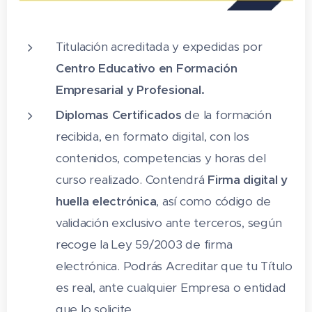
2 Abastecimiento de tajos y acopios
2.1 Materiales
Titulación acreditada y expedidas por
2.2 Condiciones de acopio
Centro Educativo en Formación
Empresarial y Profesional.
2.3 Actividades: abastecimiento de tajos
y acopios
Diplomas Certificados
de la formación
recibida, en formato digital, con los
3 Operaciones de ayuda a oficios
contenidos, competencias y horas del
3.1 Procesos y condiciones de ayudas
curso realizado. Contendrá
Firma digital y
3.2 Riesgos laborales y ambientales
huella electrónica
, así como código de
validación exclusivo ante terceros, según
3.3 Actividades: operaciones de ayuda a
recoge la Ley 59/2003 de firma
oficios
electrónica. Podrás Acreditar que tu Título
4 Operaciones de excavación
es real, ante cualquier Empresa o entidad
4.1 Procesos y condiciones de ejecución
que lo solicite.