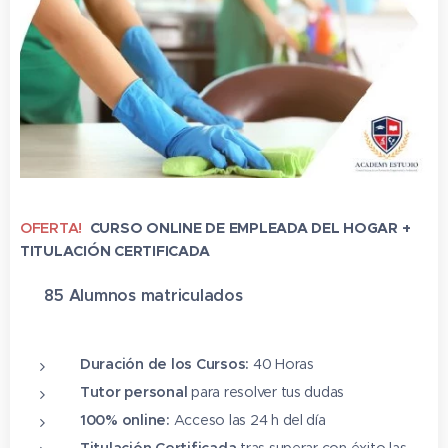
OFERTA!
CURSO ONLINE DE EMPLEADA DEL HOGAR +
TITULACIÓN CERTIFICADA
✔ 85 Alumnos matriculado
s
⭐⭐⭐⭐⭐
Duración de los Cursos:
40 Horas
Tutor personal
para resolver tus dudas
100% online:
Acceso las 24 h del día
Titulación Certificada
tras superar con éxito las