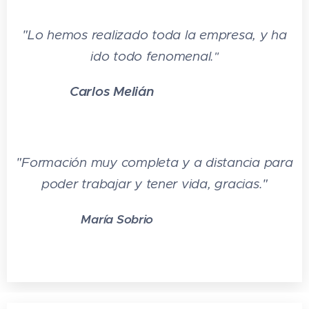
de medidas de prevención
"
Lo hemos realizado toda la empresa, y ha
6 Retirada selectiva de residuos y
ido todo fenomenal.
"
ahorro de recursos
6.1 Clasificación y separación de residuos
Carlos Melián
⭐⭐⭐⭐⭐
6.2 Depósito en los contenedores
adecuados
6.3 Utilización de puntos limpios
6.4 Criterios para un uso racional del
"Formación muy completa y a distancia para
agua y la energía
poder trabajar y tener vida, gracias.
"
6.5 Actividades: retirada selectiva de
residuos y ahorro de recursos
María Sobrio
⭐⭐⭐⭐⭐
6.6 Cuestionario: cuestionario final