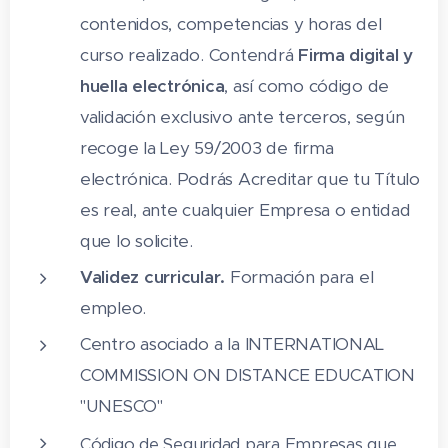
16. Torta de la Serena
contenidos, competencias y horas del
curso realizado. Contendrá
Firma digital y
17. Queso de Murcia
huella electrónica
, así como código de
18. Flor de Guía
validación exclusivo ante terceros, según
19. Queso Ibores
recoge la Ley 59/2003 de firma
20. Queso Majorero
electrónica. Podrás Acreditar que tu Título
es real, ante cualquier Empresa o entidad
21. Queso Manchego
que lo solicite.
22. Queso Nata de Cantabria
Validez curricular.
Formación para el
23. Queso Palmero
empleo.
24. Queso Tetilla
Centro asociado a la INTERNATIONAL
COMMISSION ON DISTANCE EDUCATION
25. Queso Zamorano
"UNESCO"
26. Quesucos del Liébana
Código de Seguridad para Empresas que