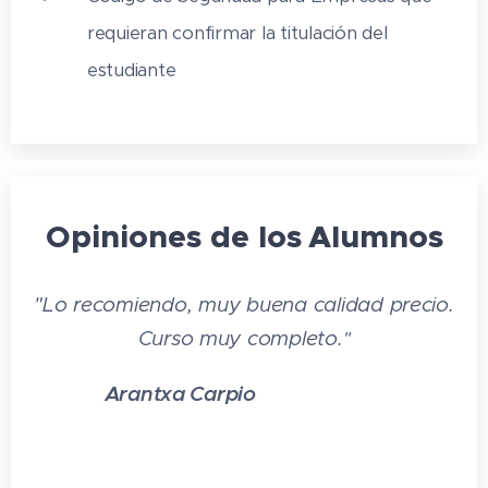
27. Roncal
requieran confirmar la titulación del
28. San Simón da Costa
estudiante
29. Torta del Casar
30. Queso de Valdeón
Manual Quesos de España Denominación
de Origen
Opiniones de los
Alumnos
TEST AUTOEVALUACIÓN FINAL
"
Lo recomiendo, muy buena calidad precio.
Curso muy completo
.
"
Arantxa Carpio
⭐⭐⭐
⭐
⭐