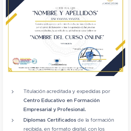
5. Queso Cabrales II
6. Gamoneo o Gamonedo
7. Idiazábal I
8. Idiazábal II
9. Mahón-Menorca
10. Picón Bejes-Tresviso
11. Cebreiro
12. Arzua-ulloa
Titulación acreditada y expedidas por
13. Camerano
Centro Educativo en Formación
Empresarial y Profesional.
14. Casín
Diplomas Certificados
de la formación
15. L´alt Urgell
recibida, en formato digital, con los