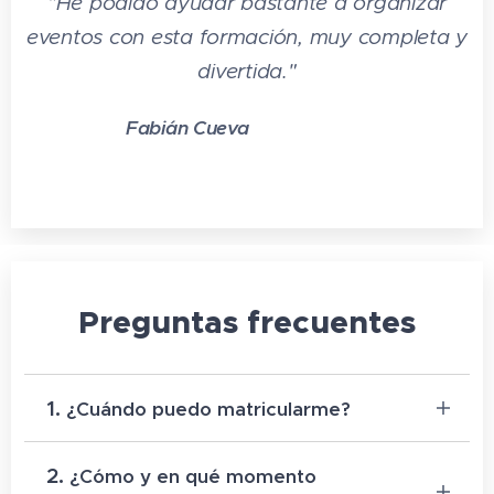
"He podido ayudar bastante a organizar
eventos con esta formación, muy completa y
divertida."
Fabián Cueva
⭐⭐⭐⭐⭐
Preguntas frecuentes
1.
¿Cuándo puedo matricularme?
Para matricularte debes seleccionar el botón
2.
¿Cómo y en qué momento
que indica
"añadir a la cesta"
y completar