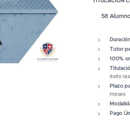
TITULACIÓN C
✔ 58 Alumno
⭐⭐⭐⭐⭐
Duració
Tutor p
100% on
Titulaci
éxito la
Plazo pa
meses
Modalid
Pago Ún