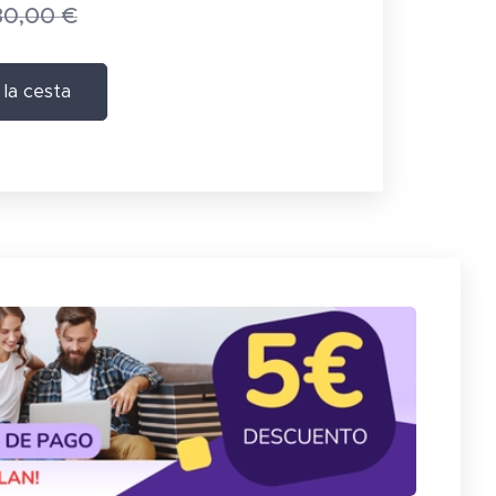
30,00
€
 la cesta