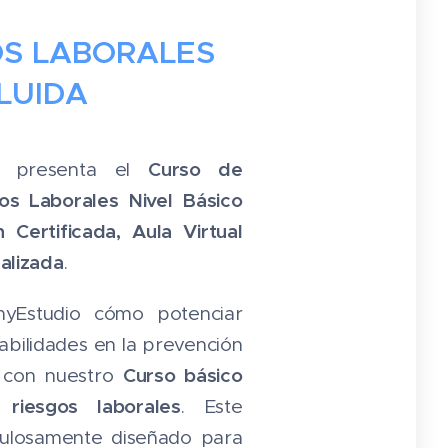
OS LABORALES
LUIDA
Curso
de
e presenta el
os Laborales Nivel Básico
n Certificada,
Aula Virtual
alizada
.
yEstudio cómo potenciar
abilidades en la prevención
Curso básico
s con nuestro
riesgos laborales
. Este
ulosamente diseñado para