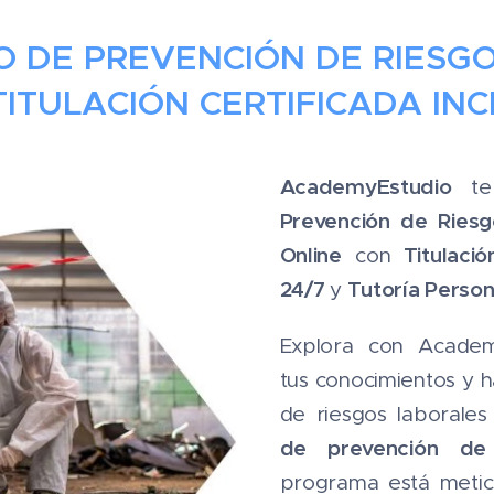
O DE PREVENCIÓN DE RIESG
TITULACIÓN CERTIFICADA INC
AcademyEstudio
t
Prevención de Riesg
Online
Titulació
con
24/7
Tutoría Person
y
Explora con Academ
tus conocimientos y h
de riesgos laborale
de prevención de 
programa está metic