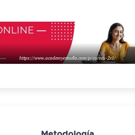
https://www.academyestudio.com/p/cursos-2x1/
Metodología