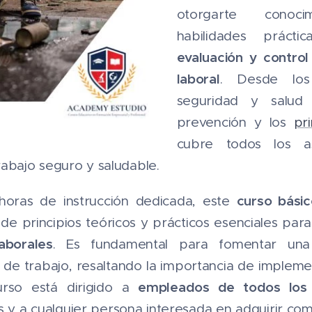
otorgarte conoc
habilidades práctic
evaluación y control
laboral
. Desde los
seguridad y salud
prevención y los
pr
cubre todos los a
rabajo seguro y saludable.
curso básic
oras de instrucción dedicada, este
 de principios teóricos y prácticos esenciales par
aborales
. Es fundamental para fomentar una
r de trabajo, resaltando la importancia de impleme
empleados de todos los 
curso está dirigido a
y a cualquier persona interesada en adquirir com