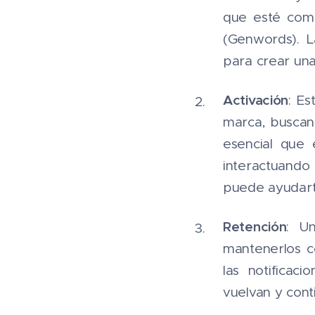
que esté comp
(Genwords). L
para crear una
Activación
: Es
marca, buscand
esencial que 
interactuando
puede ayudart
Retención
: U
mantenerlos c
las notificac
vuelvan y cont