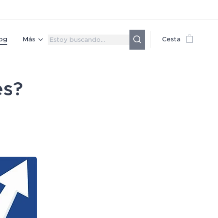
og
Más
Cesta
es?