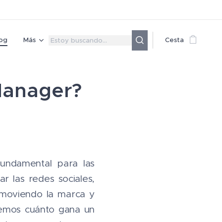
og
Más
Cesta
Manager?
undamental para las
r las redes sociales,
omoviendo la marca y
aremos cuánto gana un