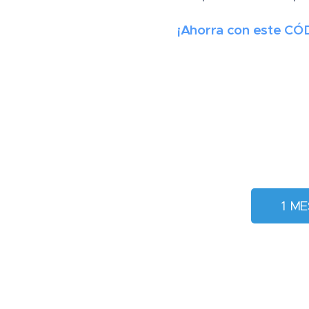
¡Ahorra con este 
👉1 ME