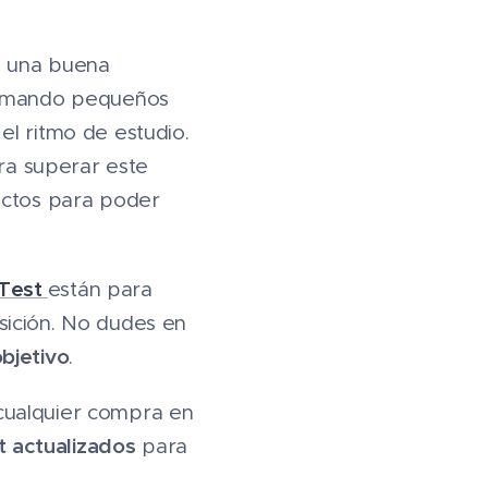
n una buena
 tomando pequeños
el ritmo de estudio.
ara superar este
ectos para poder
aTest
están para
sición. No dudes en
bjetivo
.
 cualquier compra en
t actualizados
para